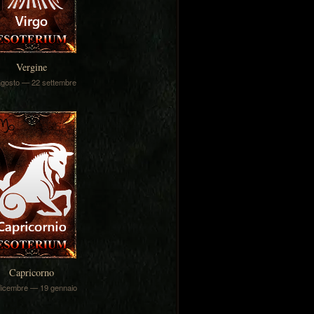
Vergine
agosto — 22 settembre
Capricorno
dicembre — 19 gennaio