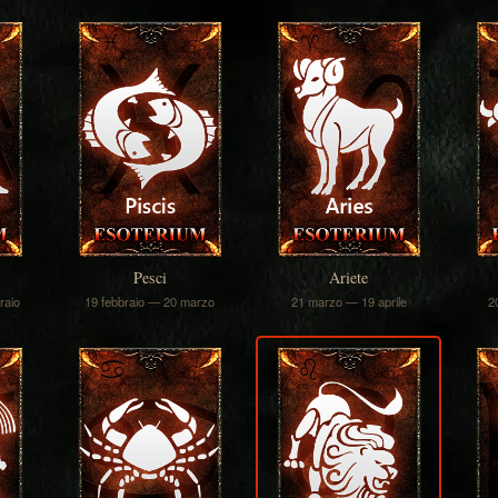
Pesci
Ariete
raio
19 febbraio — 20 marzo
21 marzo — 19 aprile
2