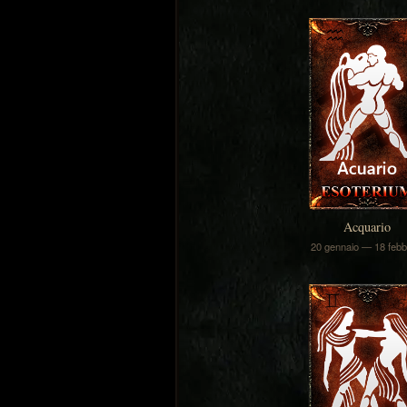
Acquario
20 gennaio — 18 febb