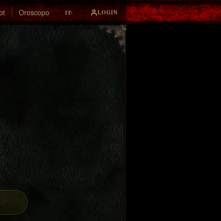
ot
Oroscopo
LOGIN
IT
▾