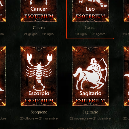
Cancro
Leone
gno
21 giugno — 22 luglio
23 luglio — 22 agosto
23 
Scorpione
Sagittario
obre
23 ottobre — 21 novembre
22 novembre — 21 dicembre
22 