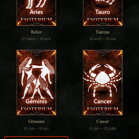
Bélier
Taureau
21 mars — 19 avril
20 avril — 20 mai
Gémeaux
Cancer
21 mai — 20 juin
21 juin — 22 juillet