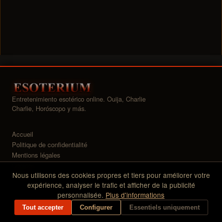
Entretenimiento esotérico online. Ouija, Charlie
Charlie, Horóscopo y más.
Accueil
Politique de confidentialité
Mentions légales
Cookies
Nous utilisons des cookies propres et tiers pour améliorer votre
Widgets
expérience, analyser le trafic et afficher de la publicité
personnalisée.
Plus d'informations
© 2026 Esoterium — Todos los derechos reservados
Tout accepter
Configurer
Essentiels uniquement
CMS Esoterium