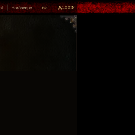
ot
Horóscopo
LOGIN
ES
▾