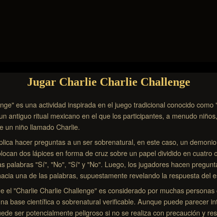
Jugar Charlie Charlie Challenge
enge" es una actividad inspirada en el juego tradicional conocido como 
un antiguo ritual mexicano en el que los participantes, a menudo niños,
de un niño llamado Charlie.
plica hacer preguntas a un ser sobrenatural, en este caso, un demoni
olocan dos lápices en forma de cruz sobre un papel dividido en cuatro 
s palabras "Sí", "No", "Sí" y "No". Luego, los jugadores hacen pregunt
hacia una de las palabras, supuestamente revelando la respuesta del es
ue el "Charlie Charlie Challenge" es considerado por muchas persona
una base científica o sobrenatural verificable. Aunque puede parecer i
ede ser potencialmente peligroso si no se realiza con precaución y r