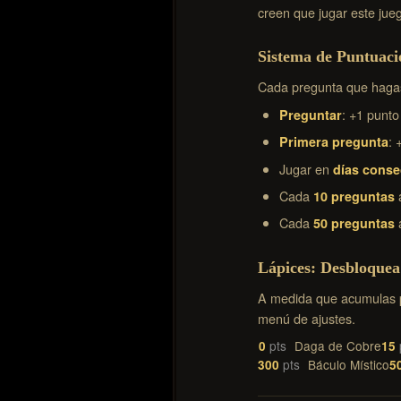
creen que jugar este jue
Sistema de Puntuaci
Cada pregunta que hagas
: +1 punto
Preguntar
: 
Primera pregunta
Jugar en
días conse
Cada
10 preguntas
Cada
50 preguntas
Lápices: Desbloquea
A medida que acumulas pu
menú de ajustes.
Daga de Cobre
0
15
Báculo Místico
300
5