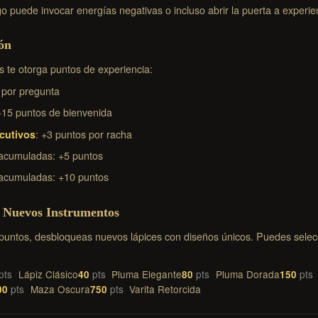
go puede invocar energías negativas o incluso abrir la puerta a experi
ón
 te otorga puntos de experiencia:
 por pregunta
+15 puntos de bienvenida
: +3 puntos por racha
cutivos
acumuladas: +5 puntos
acumuladas: +10 puntos
 Nuevos Instrumentos
ntos, desbloqueas nuevos lápices con diseños únicos. Puedes selecci
Lápiz Clásico
Pluma Elegante
Pluma Dorada
40
80
150
Maza Oscura
Varita Retorcida
00
750