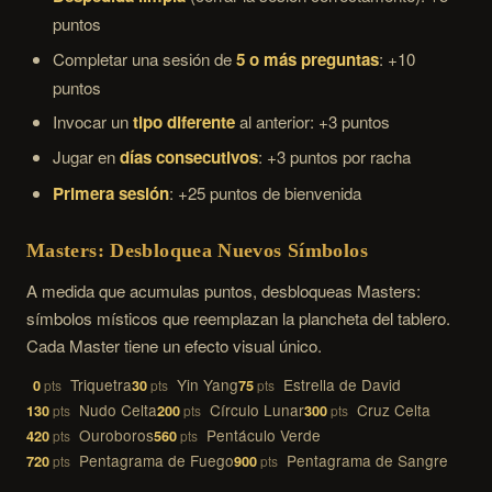
puntos
Completar una sesión de
5 o más preguntas
: +10
puntos
Invocar un
tipo diferente
al anterior: +3 puntos
Jugar en
días consecutivos
: +3 puntos por racha
Primera sesión
: +25 puntos de bienvenida
Masters: Desbloquea Nuevos Símbolos
A medida que acumulas puntos, desbloqueas Masters:
símbolos místicos que reemplazan la plancheta del tablero.
Cada Master tiene un efecto visual único.
Triquetra
Yin Yang
Estrella de David
0
30
75
Nudo Celta
Círculo Lunar
Cruz Celta
130
200
300
Ouroboros
Pentáculo Verde
420
560
Pentagrama de Fuego
Pentagrama de Sangre
720
900