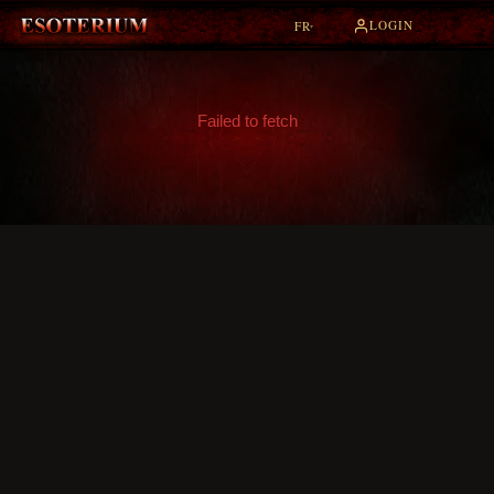
LOGIN
FR
▾
Failed to fetch