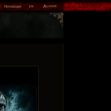
Horoscope
LOGIN
EN
▾