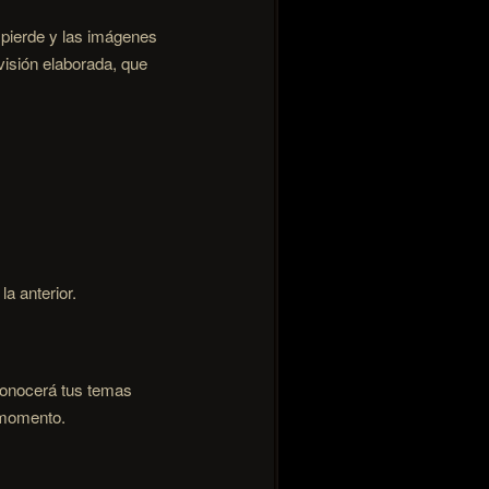
e pierde y las imágenes
visión elaborada, que
a anterior.
econocerá tus temas
 momento.