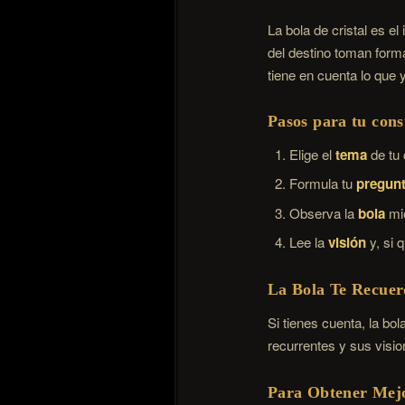
La bola de cristal es e
del destino toman forma
tiene en cuenta lo que 
Pasos para tu cons
Elige el
tema
de tu 
Formula tu
pregun
Observa la
bola
mie
Lee la
visión
y, si 
La Bola Te Recue
Si tienes cuenta, la b
recurrentes y sus visi
Para Obtener Mejo