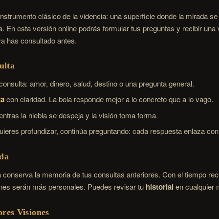
l instrumento clásico de la videncia: una superficie donde la mirada s
. En esta versión online podrás formular tus preguntas y recibir una 
ya has consultado antes.
ulta
consulta: amor, dinero, salud, destino o una pregunta general.
ta
con claridad. La bola responde mejor a lo concreto que a lo vago.
ntras la niebla se despeja y la visión toma forma.
quieres profundizar, continúa preguntando: cada respuesta enlaza con l
rda
ola conserva la memoria de tus consultas anteriores. Con el tiempo r
ones serán más personales. Puedes revisar tu
historial
en cualquier
res Visiones